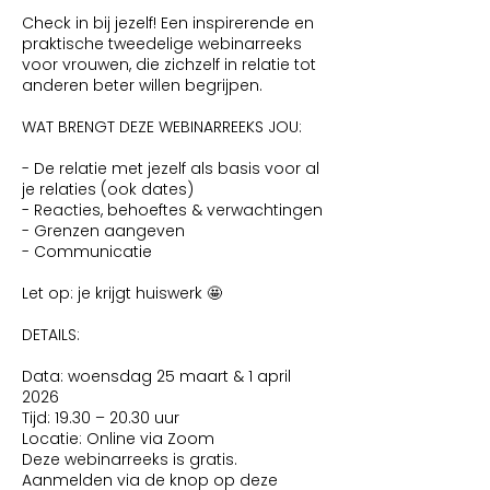
o
Check in bij jezelf! Een inspirerende en
p
praktische tweedelige webinarreeks
e
voor vrouwen, die zichzelf in relatie tot
n
anderen beter willen begrijpen.
WAT BRENGT DEZE WEBINARREEKS JOU:
- De relatie met jezelf als basis voor al
je relaties (ook dates)
- Reacties, behoeftes & verwachtingen
- Grenzen aangeven
- Communicatie
Let op: je krijgt huiswerk 🤩
DETAILS:
Data: woensdag 25 maart & 1 april
2026
Tijd: 19.30 – 20.30 uur
Locatie: Online via Zoom
Deze webinarreeks is gratis.
Aanmelden via de knop op deze