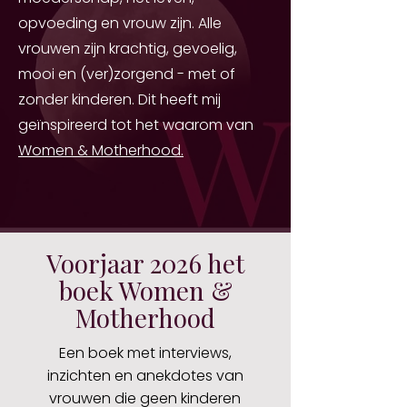
opvoeding en vrouw zijn. Alle
vrouwen zijn krachtig, gevoelig,
mooi en (ver)zorgend - met of
zonder kinderen. Dit heeft mij
geïnspireerd tot het waarom van
Women & Motherhood.
Voorjaar 2026 het
boek Women &
Motherhood
Een boek met interviews,
inzichten en anekdotes van
vrouwen die geen kinderen