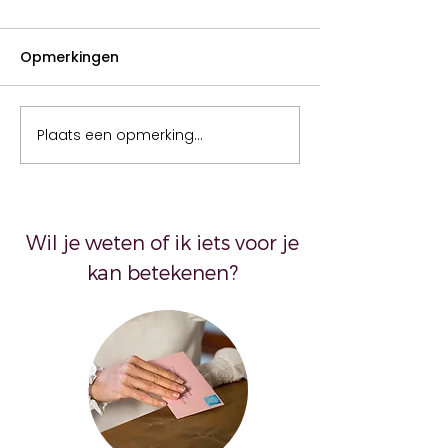
Opmerkingen
Opruimen
Plaats een opmerking...
Het lichaam da
liegt
Wil je weten of ik iets voor je
kan betekenen?