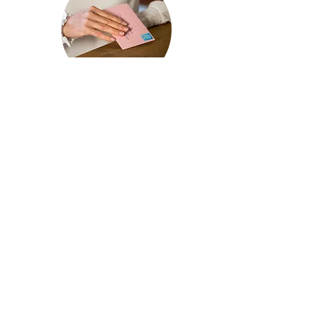
Contact
Bel:
+31 6 14997340
Bel, mail of stuur een brief en
dan maken we een afspraak.
Het
eerste telefonische gesprek
is gratis. Wil je verder aan de slag?
Dan plannen we een afspraak
voor een eerste coaching