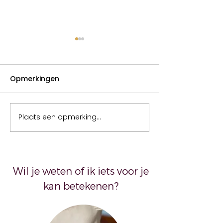
Opmerkingen
Opruimen
Plaats een opmerking...
Het lichaam da
liegt
Wil je weten of ik iets voor je
kan betekenen?