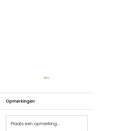
Opmerkingen
Opruimen
Plaats een opmerking...
Het lichaam da