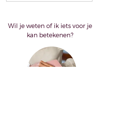
liegt
Wil je weten of ik iets voor je
kan betekenen?
Contact
Bel:
+31 6 14997340